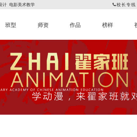
戏设计 电影美术教学
校长专线：1
班型
师资
作品
榜样
动漫专业教师
翟翌翚
基础课程作品
网课评画作品
漫画作品
依校
动漫
官