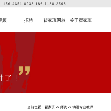
56-4651-0238 186-1180-2598
视频
招聘
翟家班网校
关于翟家班
艺考课堂
教学课堂
方视频
联系我们
品牌
当前位置：
翟家班
->
师资
->
动漫专业教师