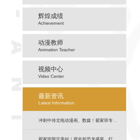
辉煌成绩
Achievement
动漫教师
Animation Teacher
视频中心
Video Center
最新资讯
Latest Information
冲刺中传北电动漫画、数媒！翟家班专属一对一校考课开始报名！
翟家班限定美好｜观史前恐龙盛宴，打卡798，烧烤K歌+暖心生日会，不负热烈青春！