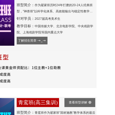
班型简介：
作为翟家班历时24年打磨的20-24人经典班
型，"神兽班"以科学化体系、高效能输出与稳定性教学享
誉业界，累计助力千余名学子叩开中国传媒大学、北京电
针对学员：
2027届高考美术生
影学院等顶级院校大门，被誉为艺考界的"动漫黄埔军
教学目标：
中国传媒大学、北京电影学院、中央戏剧学
校"。
院、上海戏剧学院等国内重点大学
了解招生简章
青鸾班(高三集训)
查看班型讲解
班型简介：
青鸾班作为翟家班“因材施教”教学体系的最后