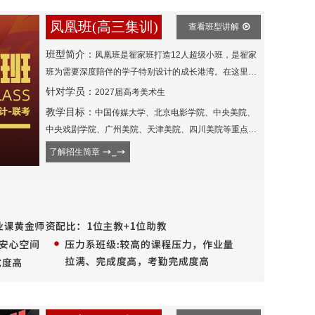
凤凰班(高三集训)
查看班型讲解
班型简介：
凤凰班是翟家班打造12人超级小班，是翟家
班为需要深度陪伴的学子特别设计的成长港湾。在这里，
始终以“配合每个学生的节奏”为准则--人均指导时长是常规
针对学员：
2027届高考美术生
班级的2倍，老师的身影始终围绕在每位学员身边。真正
教学目标：
中国传媒大学、北京电影学院、中央美院、
的精细化不是冰冷的管控，而是让每个学生都能被“稳稳托
中央戏剧学院、广州美院、天津美院、四川美院等重点名
住”。这里不做「最好」，只做「最合适」，只有因需求而
校
了解招生简章
生的选择--若你偏爱安静作画、渴望更多师生对话的温暖
凤凰班愿做你艺考路上那盏始终亮着的灯。