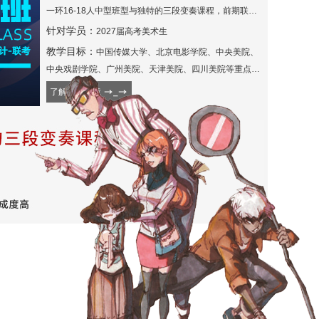
一环16-18人中型班型与独特的三段变奏课程，前期联考
筑基、中期动漫游专项爆破、后期校考考前冲刺的阶段性
针对学员：
2027届高考美术生
设计，用整块时间死磕专项技能。同时青鸾班的核心价值
教学目标：
中国传媒大学、北京电影学院、中央美院、
始终如---用短期高压兑换长期竞争力。这里不美化“痛
中央戏剧学院、广州美院、天津美院、四川美院等重点名
苦”，但承诺让每一滴汗水都落在专业坐标上。所以这份压
校
了解招生简章
力并非人人适合，若测评显示你需调整节奏，可转至神兽
班的弹性推进或凤凰班的精细陪伴，