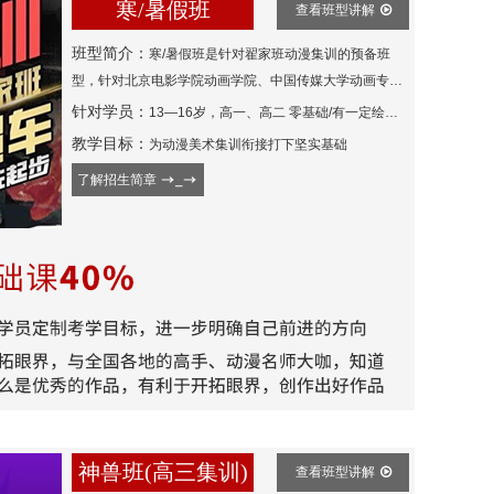
寒/暑假班
查看班型讲解
班型简介：
寒/暑假班是针对翟家班动漫集训的预备班
型，针对北京电影学院动画学院、中国传媒大学动画专
业，考前开设影视美术、动画、漫画、游戏、动画策划专
针对学员：
13—16岁，高一、高二 零基础/有一定绘画基础的学生
业培训。
教学目标：
为动漫美术集训衔接打下坚实基础
了解招生简章
神兽班(高三集训)
查看班型讲解