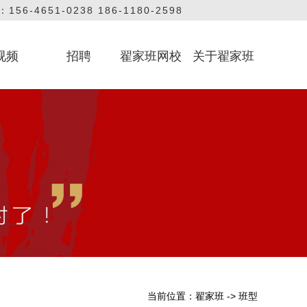
56-4651-0238 186-1180-2598
视频
招聘
翟家班网校
关于翟家班
艺考课堂
教学课堂
方视频
联系我们
品牌
当前位置：
翟家班
->
班型