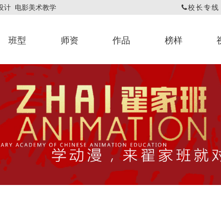
戏设计 电影美术教学
校长专线：1
班型
师资
作品
榜样
动漫专业教师
翟翌翚
基础课程作品
网课评画作品
漫画作品
依校
动漫
官