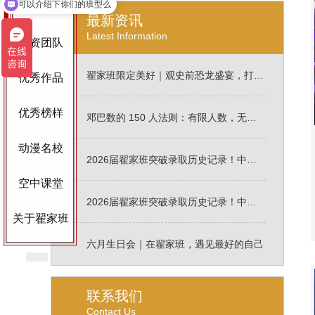
可以介绍下你们的班型么
班型设置
最新资讯
Latest Information
师资团队
翟家班限定美好｜观史前恐龙盛宴，打卡798，烧烤K歌+暖心生日会，不负热烈青春！
优秀作品
优秀榜样
邓巴数的 150 人法则：有限人数，无限近距离教学陪伴
动漫名校
2026届翟家班突破录取历史记录！中传北电录取率高达 45.8％！各大艺术名校录取高达92.3%。用成绩印证硬核实力！
空中课堂
2026届翟家班突破录取历史记录！中传北电录取率高达 45％！用成绩印证硬核实力！
关于翟家班
六月生日会｜在翟家班，遇见最好的自己
联系我们
Contact Us