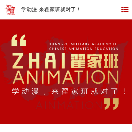
资讯
INFORMATION
学动漫-来翟家班就对了！
榜样
EXAMPLE
成绩
ACHIEVEMENT
班型
CLASS TYPE
视频
VIDEO
作品
WORKS
师资
TEACHERS
翟家班
网校
ONLINE SCHOOL
关于
翟家班
ABOUT US