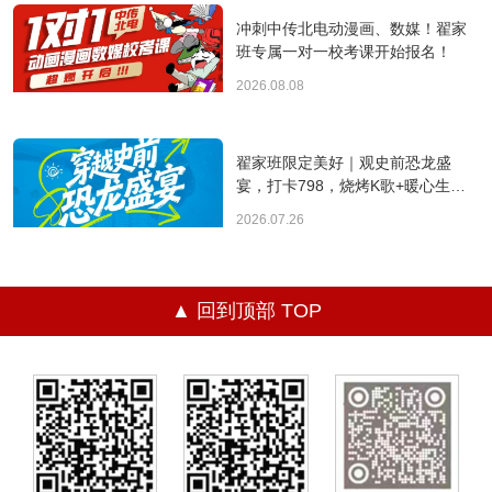
冲刺中传北电动漫画、数媒！翟家
班专属一对一校考课开始报名！
2026.08.08
翟家班限定美好｜观史前恐龙盛
宴，打卡798，烧烤K歌+暖心生日
会，不负热烈青春！
2026.07.26
▲ 回到顶部 TOP